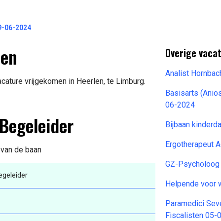
9-06-2024
len
Overige vacat
Analist Hornba
cature vrijgekomen in Heerlen, te Limburg.
Basisarts (Anio
06-2024
 Begeleider
Bijbaan kinderd
Ergotherapeut 
s van de baan
GZ-Psycholoog 
egeleider
Helpende voor 
Paramedici Sev
Fiscalisten 05-