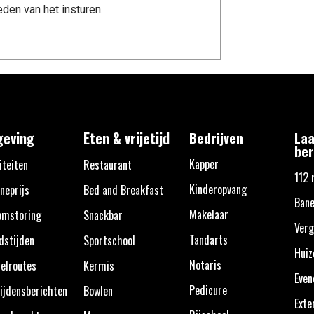
den van het insturen.
eving
Eten & vrijetijd
Bedrijven
Laa
ber
Kapper
iteiten
Restaurant
112 
Kinderopvang
neprijs
Bed and Breakfast
Bane
Makelaar
omstoring
Snackbar
Verg
Tandarts
dstijden
Sportschool
Huiz
Notaris
elroutes
Kermis
Eve
Pedicure
ijdensberichten
Bowlen
Exte