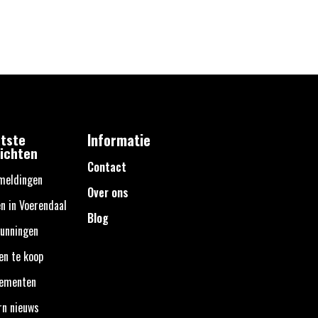
tste
Informatie
ichten
Contact
meldingen
Over ons
n in Voerendaal
Blog
unningen
en te koop
nementen
rn nieuws