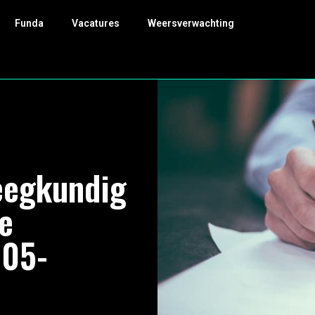
Funda
Vacatures
Weersverwachting
eegkundig
e
-05-