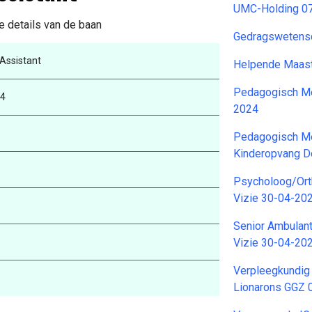
UMC-Holding 0
e details van de baan
Gedragswetens
Assistant
Helpende Maast
Pedagogisch Me
24
2024
Pedagogisch Me
Kinderopvang D
Psycholoog/Or
Vizie 30-04-20
Senior Ambulan
Vizie 30-04-20
Verpleegkundig 
Lionarons GGZ 