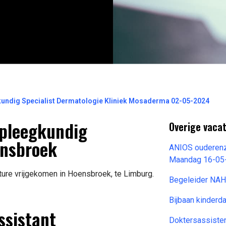
kundig Specialist Dermatologie Kliniek Mosaderma 02-05-2024
rpleegkundig
Overige vacat
ensbroek
ANIOS ouderenz
Maandag 16-05
ture vrijgekomen in Hoensbroek, te Limburg.
Begeleider NA
Bijbaan kinderd
ssistant
Doktersassiste