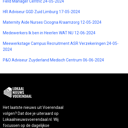
Field Manager Centric 24-05-2024
HR Adviseur GGD Zuid Limburg 17-05-2024
Maternity Aide Nurses Cicogna Kraamzorg 12-05-2024
Medewerkers Ik ben in Heerlen WAT NU 12-06-2024
Meewerkstage Campus Recruitment ASR Verzekeringen 24-05-
2024
P&O Adviseur Zuyderland Medisch Centrum 06-06-2024
Het laatste nieuws uit Voerendaal
volgen? Dat doe je uiteraard op
Lokaalnieuwsvoerendaal.nl. Wij
focussen op de dagelijkse