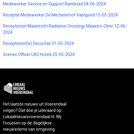
Medewerker Service en Support Randstad 04-06-2024
Receptie Medewerker De Mechelerhof Vastgoed 15-05-2024
Receptionist Maastricht Radiation Oncology Maastro-Clinic 12-06-
2024
Receptionist(e) Securitas 01-05-2024
Scenes Officer LBG Hotels 25-05-2024
Het laatste nieuws uit Voerendaal
volgen? Dat doe je uiteraard op
Lokaalnieuwsvoerendaal.nl. Wij
focussen op de dagelijkse
nieuwsitems van omgeving