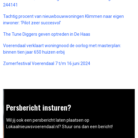
244141
Tachtig procent van nieuwbouwwoningen Klimmen naar eigen
inwoner: ‘Pilot zeer succesvol’
The Tune Diggers geven optreden in De Haas
Voerendaal verklaart woningnood de oorlog met masterplan:
binnen tien jaar 650 huizen erbij
Zomerfestival Voerendaal 7 t/m 16 juni 2024
Persbericht insturen?
Wil jij ook een persbericht laten plaatsen op
Lokaalnieuwsvoerendaal.nl? Stuur ons dan een bericht!