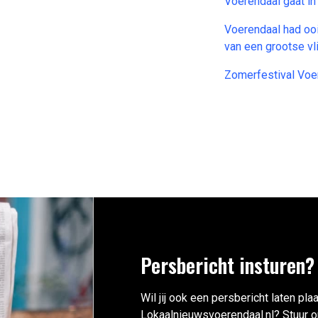
Voerendaal gaat i
Voerendaal had ooi
van een grootse v
Zomerfestival Voer
Persbericht insturen?
Wil jij ook een persbericht laten pla
Lokaalnieuwsvoerendaal.nl? Stuur o