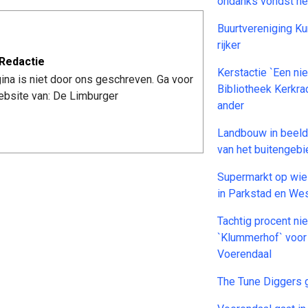
ondanks vondst hen
Buurtvereniging K
rijker
Redactie
Kerstactie `Een nie
ina is niet door ons geschreven. Ga voor
Bibliotheek Kerkra
website van: De Limburger
ander
Landbouw in beeld
van het buitengebi
Supermarkt op wiele
in Parkstad en Wes
Tachtig procent n
`Klummerhof` voo
Voerendaal
The Tune Diggers 