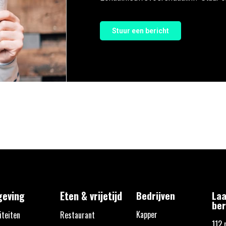
Stuur een bericht
eving
Eten & vrijetijd
Bedrijven
Laa
ber
Kapper
iteiten
Restaurant
112 