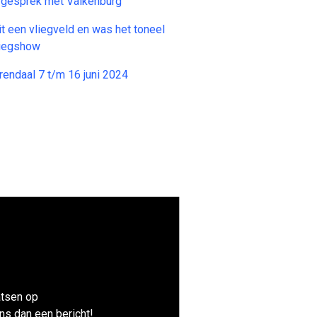
n gesprek met Valkenburg
t een vliegveld en was het toneel
liegshow
endaal 7 t/m 16 juni 2024
atsen op
ns dan een bericht!