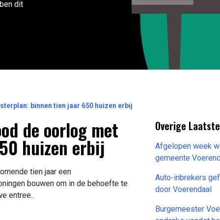
ben dit
rplan: binnen tien jaar 650 huizen erbij
od de oorlog met
Overige Laatste
50 huizen erbij
Afgelopen week wa
gemeente Voerend
omende tien jaar een
Auto-inbrekers gefi
oningen bouwen om in de behoefte te
door Voerendaal
e entree..
Burgemeester Voer