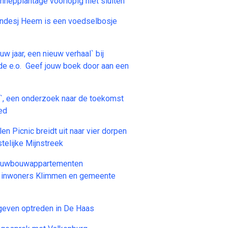
nepplantage voorlopig niet sluiten
undesj Heem is een voedselbosje
uw jaar, een nieuw verhaal` bij
de e.o. Geef jouw boek door aan een
`, een onderzoek naar de toekomst
ed
n Picnic breidt uit naar vier dorpen
telijke Mijnstreek
ieuwbouwappartementen
r inwoners Klimmen en gemeente
geven optreden in De Haas