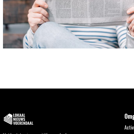
Omg
Activ