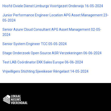
Hoofd Civiele Dienst Limburgs Voortgezet Onderwijs 16-05-2024
Junior Performance Engineer Location APG Asset Management 23-
05-2024
Senior Azure Cloud Consultant APG Asset Management 02-05-
2024
Senior System Engineer TCC 05-05-2024
Stage Onderzoek Open Source ASR Verzekeringen 06-06-2024
Test LAB Coördinator EKK Sales Europe 06-06-2024
Vrijwilligers Stichting Sjweikeser Rèngelaot 14-05-2024