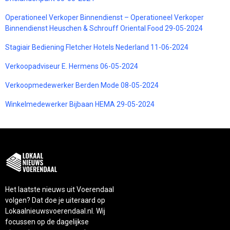
Operationeel Verkoper Binnendienst – Operationeel Verkoper
Binnendienst Heuschen & Schrouff Oriental Food 29-05-2024
Stagiair Bediening Fletcher Hotels Nederland 11-06-2024
Verkoopadviseur E. Hermens 06-05-2024
Verkoopmedewerker Berden Mode 08-05-2024
Winkelmedewerker Bijbaan HEMA 29-05-2024
Het laatste nieuws uit Voerendaal
volgen? Dat doe je uiteraard op
Lokaalnieuwsvoerendaal.nl. Wij
focussen op de dagelijkse