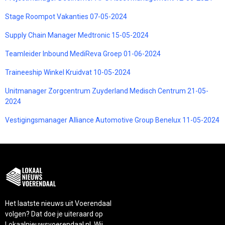
Stage Roompot Vakanties 07-05-2024
Supply Chain Manager Medtronic 15-05-2024
Teamleider Inbound MediReva Groep 01-06-2024
Traineeship Winkel Kruidvat 10-05-2024
Unitmanager Zorgcentrum Zuyderland Medisch Centrum 21-05-
2024
Vestigingsmanager Alliance Automotive Group Benelux 11-05-2024
Het laatste nieuws uit Voerendaal
volgen? Dat doe je uiteraard op
Lokaalnieuwsvoerendaal.nl. Wij