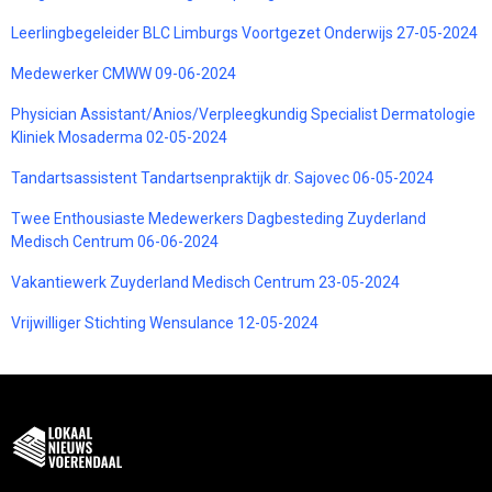
Leerlingbegeleider BLC Limburgs Voortgezet Onderwijs 27-05-2024
Medewerker CMWW 09-06-2024
Physician Assistant/Anios/Verpleegkundig Specialist Dermatologie
Kliniek Mosaderma 02-05-2024
Tandartsassistent Tandartsenpraktijk dr. Sajovec 06-05-2024
Twee Enthousiaste Medewerkers Dagbesteding Zuyderland
Medisch Centrum 06-06-2024
Vakantiewerk Zuyderland Medisch Centrum 23-05-2024
Vrijwilliger Stichting Wensulance 12-05-2024