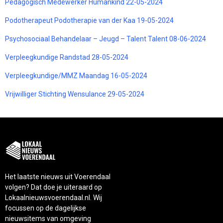
Pedagogisch Medewerker Humankind 22-05-2024
Podotherapeut Podotherapie van der Kaa 19-05-2024
Psychosociaal Behandelaar – Jeugd – Talent Talent 08-06-2024
Verpleegkundige Randstad 28-05-2024
Verpleegkundige/MMZ Maandag 16-05-2024
Vrijwilliger Stichting Wensulance 29-05-2024
Het laatste nieuws uit Voerendaal
volgen? Dat doe je uiteraard op
Lokaalnieuwsvoerendaal.nl. Wij
focussen op de dagelijkse
nieuwsitems van omgeving