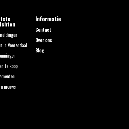
tste
Informatie
ichten
Contact
meldingen
Over ons
n in Voerendaal
Blog
unningen
en te koop
nementen
rn nieuws