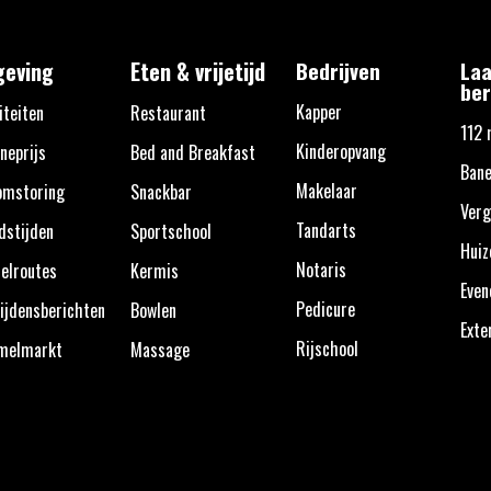
eving
Eten & vrijetijd
Bedrijven
Laa
ber
Kapper
iteiten
Restaurant
112 
Kinderopvang
neprijs
Bed and Breakfast
Bane
Makelaar
omstoring
Snackbar
Verg
Tandarts
dstijden
Sportschool
Huiz
Notaris
elroutes
Kermis
Eve
Pedicure
ijdensberichten
Bowlen
Exte
Rijschool
melmarkt
Massage