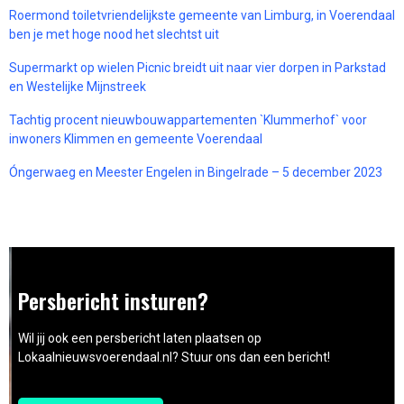
Roermond toiletvriendelijkste gemeente van Limburg, in Voerendaal
ben je met hoge nood het slechtst uit
Supermarkt op wielen Picnic breidt uit naar vier dorpen in Parkstad
en Westelijke Mijnstreek
Tachtig procent nieuwbouwappartementen `Klummerhof` voor
inwoners Klimmen en gemeente Voerendaal
Óngerwaeg en Meester Engelen in Bingelrade – 5 december 2023
Persbericht insturen?
Wil jij ook een persbericht laten plaatsen op
Lokaalnieuwsvoerendaal.nl? Stuur ons dan een bericht!