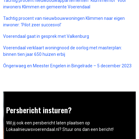
Tachtig procent nieuwbouwappartementen `Klummerhof` voor
inwoners Klimmen en gemeente Voerendaal
Tachtig procent van nieuwbouwwoningen Klimmen naar eigen
inwoner: ‘Pilot zeer succesvol’
Voerendaal gaat in gesprek met Valkenburg
Voerendaal verklaart woningnood de oorlog met masterplan:
binnen tien jaar 650 huizen erbij
Óngerwaeg en Meester Engelen in Bingelrade – 5 december 2023
Persbericht insturen?
Wil jij ook een persbericht laten plaatsen op
Lokaalnieuwsvoerendaal.nl? Stuur ons dan een bericht!