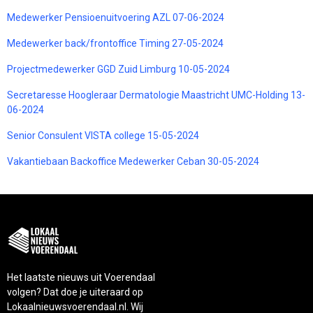
Medewerker Pensioenuitvoering AZL 07-06-2024
Medewerker back/frontoffice Timing 27-05-2024
Projectmedewerker GGD Zuid Limburg 10-05-2024
Secretaresse Hoogleraar Dermatologie Maastricht UMC-Holding 13-
06-2024
Senior Consulent VISTA college 15-05-2024
Vakantiebaan Backoffice Medewerker Ceban 30-05-2024
Het laatste nieuws uit Voerendaal
volgen? Dat doe je uiteraard op
Lokaalnieuwsvoerendaal.nl. Wij