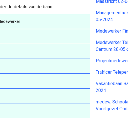
Maastricht 02-
der de details van de baan
Managementassi
05-2024
 Medewerker
Medewerker Fin
Medewerker Tel
Centrum 28-05
Projectmedewer
Trafficer Telep
Vakantiebaan B
2024
medew. Schoola
Voortgezet Ond