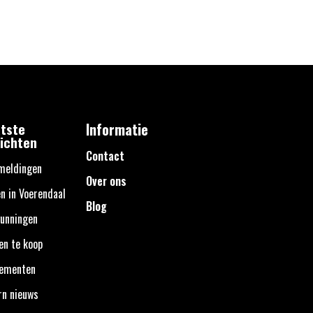
tste
Informatie
ichten
Contact
meldingen
Over ons
n in Voerendaal
Blog
unningen
en te koop
nementen
rn nieuws