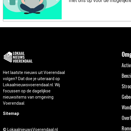
met ons op voor de mogelijkhe
Omg
Activ
Het laatste nieuws uit Voerendaal
Benzi
volgen? Dat doe je uiteraard op
Lokaalnieuwsvoerendaal.nl. Wij
Stro
focussen op de dagelijkse
Gebe
nieuwsitems van omgeving
Voerendaal.
Wand
Sitemap
Overl
Rom
© LokaalnieuwsVoerendaal.nl