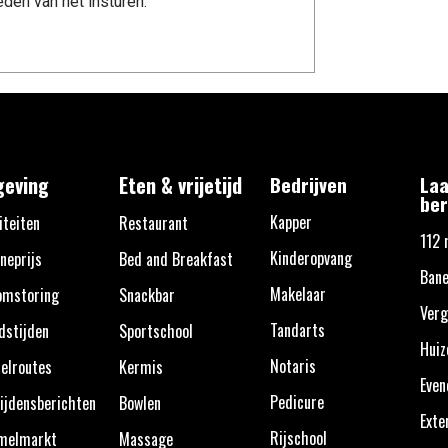
den van het insturen.
eving
Eten & vrijetijd
Bedrijven
Laa
ber
Kapper
iteiten
Restaurant
112 
Kinderopvang
neprijs
Bed and Breakfast
Bane
Makelaar
omstoring
Snackbar
Verg
Tandarts
dstijden
Sportschool
Huiz
Notaris
elroutes
Kermis
Eve
Pedicure
ijdensberichten
Bowlen
Exte
Rijschool
melmarkt
Massage