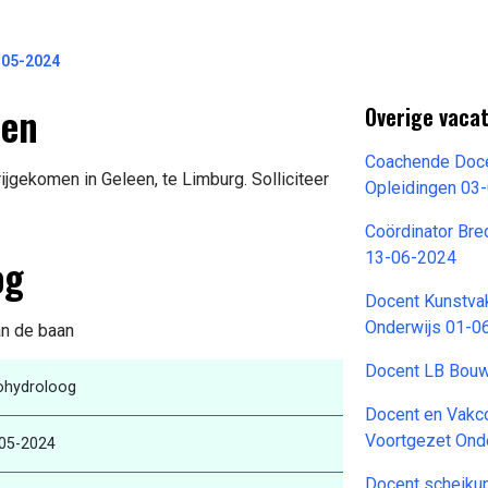
-05-2024
een
Overige vacat
Coachende Docen
jgekomen in Geleen, te Limburg. Solliciteer
Opleidingen 03
Coördinator Br
og
13-06-2024
Docent Kunstva
Onderwijs 01-0
an de baan
Docent LB Bouw
ohydroloog
Docent en Vakc
Voortgezet Ond
05-2024
Docent scheiku