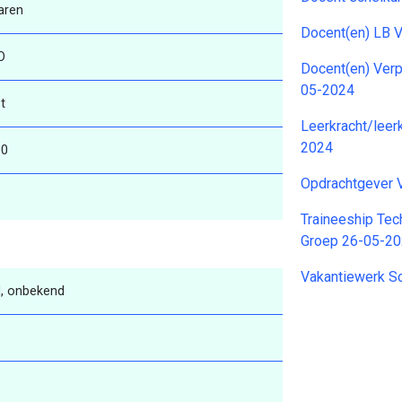
aren
Docent(en) LB 
O
Docent(en) Ver
05-2024
t
Leerkracht/leer
2024
00
Opdrachtgever
Traineeship Tec
Groep 26-05-2
Vakantiewerk 
, onbekend