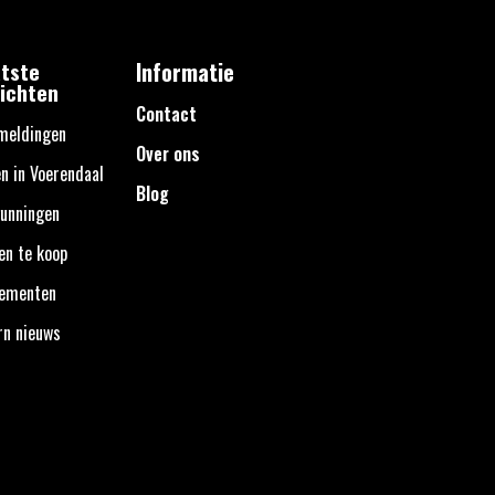
tste
Informatie
ichten
Contact
meldingen
Over ons
n in Voerendaal
Blog
unningen
en te koop
nementen
rn nieuws