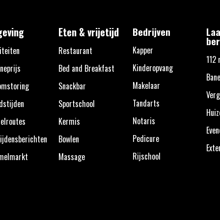
eving
Eten & vrijetijd
Bedrijven
Laa
ber
Kapper
iteiten
Restaurant
112 
Kinderopvang
neprijs
Bed and Breakfast
Bane
Makelaar
omstoring
Snackbar
Verg
Tandarts
dstijden
Sportschool
Huiz
Notaris
elroutes
Kermis
Eve
Pedicure
ijdensberichten
Bowlen
Exte
Rijschool
melmarkt
Massage