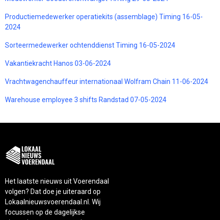
Productiemedewerker operatiekits (assemblage) Timing 16-05-
2024
Sorteermedewerker ochtenddienst Timing 16-05-2024
Vakantiekracht Hanos 03-06-2024
Vrachtwagenchauffeur internationaal Wolfram Chain 11-06-2024
Warehouse employee 3 shifts Randstad 07-05-2024
Het laatste nieuws uit Voerendaal
volgen? Dat doe je uiteraard op
Lokaalnieuwsvoerendaal.nl. Wij
focussen op de dagelijkse