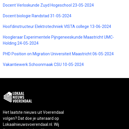
Docent Verloskunde Zuyd Hogeschool 23-05-2024
Docent biologie Randstad 31-05-2024
Hoofdinstructeur Elektrotechniek VISTA college 13-06-2024
Hoogleraar Experimentele Pijngeneeskunde Maastricht UMC-
Holding 24-05-2024
PHD Position on Migration Universiteit Maastricht 06-05-2024
Vakantiewerk Schoonmaak CSU 10-05-2024
Het laatste nieuws uit Voerendaal
volgen? Dat doe je uiteraard op
Lokaalnieuwsvoerendaal.nl. Wij