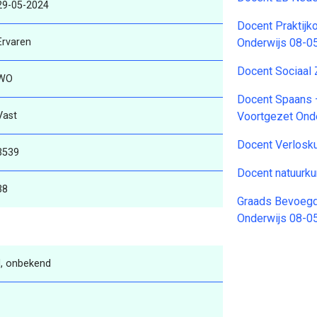
29-05-2024
Docent Praktijk
Ervaren
Onderwijs 08-0
Docent Sociaal
WO
Docent Spaans 
Vast
Voortgezet Ond
Docent Verlosk
3539
Docent natuurk
38
Graads Bevoegd
Onderwijs 08-0
, onbekend