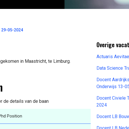
t 29-05-2024
Overige vacat
Actuaris Aevita
jgekomen in Maastricht, te Limburg.
Data Science Tr
Docent Aardrij
n
Onderwijs 13-0
Docent Civiele
er de details van de baan
2024
Phd Position
Docent LB Bouw
Docent LB Nede