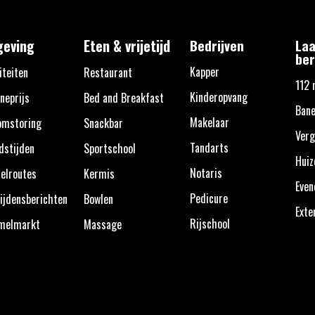
eving
Eten & vrijetijd
Bedrijven
Laa
ber
Kapper
iteiten
Restaurant
112 
Kinderopvang
neprijs
Bed and Breakfast
Bane
Makelaar
omstoring
Snackbar
Verg
Tandarts
dstijden
Sportschool
Huiz
Notaris
elroutes
Kermis
Eve
Pedicure
ijdensberichten
Bowlen
Exte
Rijschool
melmarkt
Massage