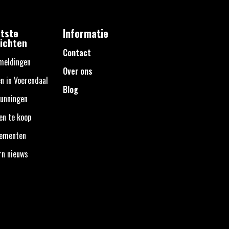
tste
Informatie
ichten
Contact
meldingen
Over ons
n in Voerendaal
Blog
unningen
en te koop
nementen
rn nieuws