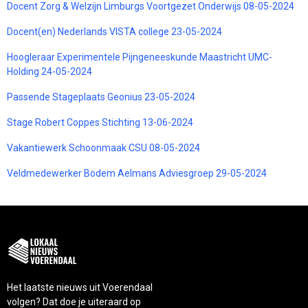
Docent Zorg & Welzijn Limburgs Voortgezet Onderwijs 08-05-2024
Docent(en) Nederlands VISTA college 23-05-2024
Hoogleraar Experimentele Pijngeneeskunde Maastricht UMC-
Holding 24-05-2024
Passende Stageplaats Geonius 23-05-2024
Stage Robert Coppes Stichting 13-06-2024
Vakantiewerk Schoonmaak CSU 08-05-2024
Veldmedewerker Bodem Aelmans Adviesgroep 29-05-2024
Het laatste nieuws uit Voerendaal
volgen? Dat doe je uiteraard op