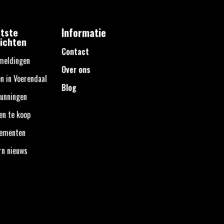
tste
Informatie
ichten
Contact
meldingen
Over ons
n in Voerendaal
Blog
unningen
en te koop
nementen
rn nieuws