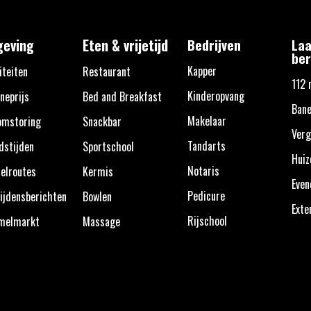
eving
Eten & vrijetijd
Bedrijven
Laa
ber
Kapper
iteiten
Restaurant
112 
Kinderopvang
neprijs
Bed and Breakfast
Bane
Makelaar
omstoring
Snackbar
Verg
Tandarts
dstijden
Sportschool
Huiz
Notaris
elroutes
Kermis
Eve
Pedicure
ijdensberichten
Bowlen
Exte
Rijschool
melmarkt
Massage