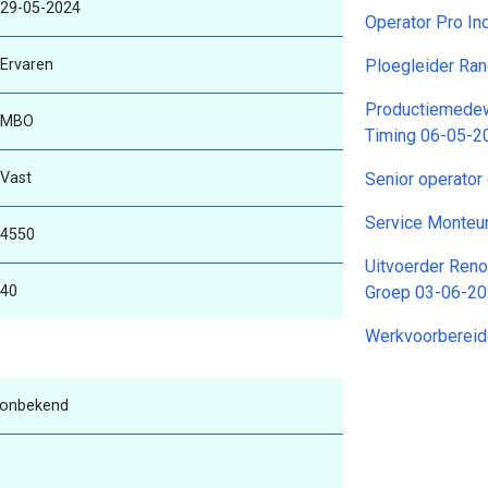
29-05-2024
Operator Pro In
Ervaren
Ploegleider Ra
Productiemedew
MBO
Timing 06-05-2
Vast
Senior operato
Service Monteu
4550
Uitvoerder Reno
40
Groep 03-06-2
Werkvoorbereid
 onbekend