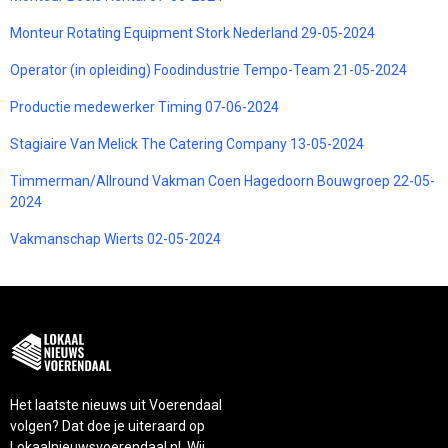
Monteur Rotating Equipment Stork Nederland 29-05-2024
Operator (in opleiding) Foodindustrie Tempo-Team 21-05-2024
Productie medewerker Timing 07-06-2024
Stagiaire Van Melick The Catering Company 13-05-2024
Timmerman/Allround Vakman Coen Hagedoorn Bouwgroep 22-05-
2024
Vakmanschap Wierts 02-05-2024
Het laatste nieuws uit Voerendaal
volgen? Dat doe je uiteraard op
Lokaalnieuwsvoerendaal.nl. Wij