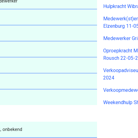
dewerker
Hulpkracht Wib
Medewerk(st)er
Elzenburg 11-0
Medewerker Gri
Oproepkracht M
Rousch 22-05-
Verkoopadviseu
2024
Verkoopmedewer
Weekendhulp S
, onbekend