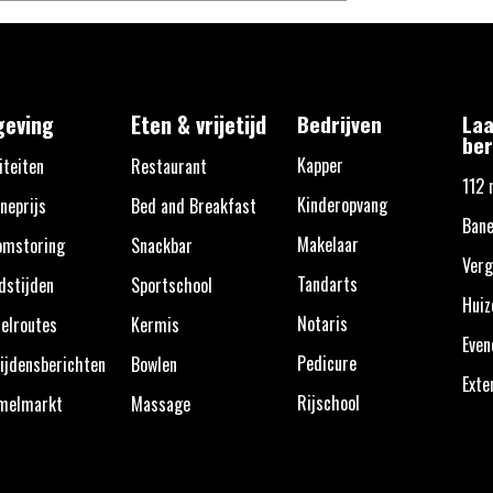
eving
Eten & vrijetijd
Bedrijven
Laa
ber
Kapper
iteiten
Restaurant
112 
Kinderopvang
neprijs
Bed and Breakfast
Bane
Makelaar
omstoring
Snackbar
Verg
Tandarts
dstijden
Sportschool
Huiz
Notaris
elroutes
Kermis
Eve
Pedicure
ijdensberichten
Bowlen
Exte
Rijschool
melmarkt
Massage