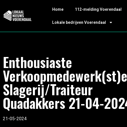
Home
112-melding Voerendaal
Lokale bedrijven Voerendaal
Enthousiaste
Verkoopmedewerk(st)e
Slagerij/Traiteur
Quadakkers 21-04-202
21-05-2024