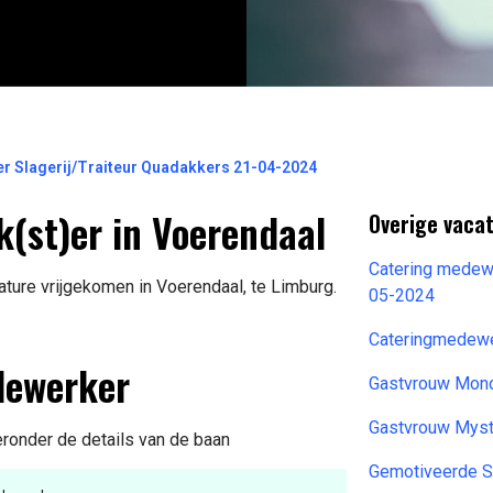
r Slagerij/Traiteur Quadakkers 21-04-2024
(st)er in Voerendaal
Overige vacat
Catering medew
ure vrijgekomen in Voerendaal, te Limburg.
05-2024
Cateringmedewe
dewerker
Gastvrouw Mond
Gastvrouw Mys
ieronder de details van de baan
Gemotiveerde St