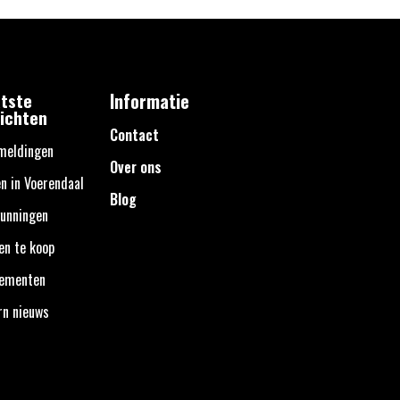
tste
Informatie
ichten
Contact
meldingen
Over ons
n in Voerendaal
Blog
unningen
en te koop
nementen
rn nieuws