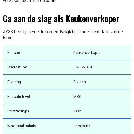
verzeker jezelf van de baan!
Ga aan de slag als Keukenverkoper
JYSK heeft jou veel te bieden. Bekijk hieronder de details van de
baan
Functie:
Keukenverkoper
Startdatum:
01-06-2024
Ervaring:
Ervaren
Educatielevel:
MBO
Contracttype:
Vast
Maximaal salaris:
onbekend