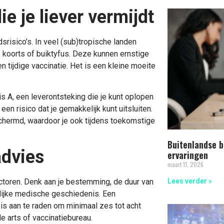
 je liever vermijdt
srisico’s. In veel (sub)tropische landen
e koorts of buiktyfus. Deze kunnen ernstige
 tijdige vaccinatie. Het is een kleine moeite
s A, een leverontsteking die je kunt oplopen
en risico dat je gemakkelijk kunt uitsluiten.
chermd, waardoor je ook tijdens toekomstige
Buitenlandse b
advies
ervaringen
maart 11, 2026
factoren. Denk aan je bestemming, de duur van
Lees verder »
onlijke medische geschiedenis. Een
t is aan te raden om minimaal zes tot acht
e arts of vaccinatiebureau.