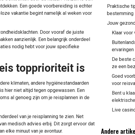
ntdekken. Een goede voorbereiding is echter
Praktische ti
eloze vakantie begint namelijk al weken voor
bestemming
Jouw gezondh
ondheidsklachten. Door vooraf de juiste
Klaar voor 
akken aanzienlijk. Een belangrijk onderdeel
Buitenland
naties nodig hebt voor jouw specifieke
ervaringen
De beste c
s topprioriteit is
ze een bez
Goed voorb
andere klimaten, andere hygiënestandaarden
voor reisv
s hier niet altijd tegen opgewassen. Een
Bent u kla
oms al genoeg zijn om je reisplannen in de
elektrische
Live casin
derdeel van je reisplanning te zien. Net
 van medisch advies erbij. Dit zorgt ervoor dat
Andere artik
an elke minuut van je avontuur.