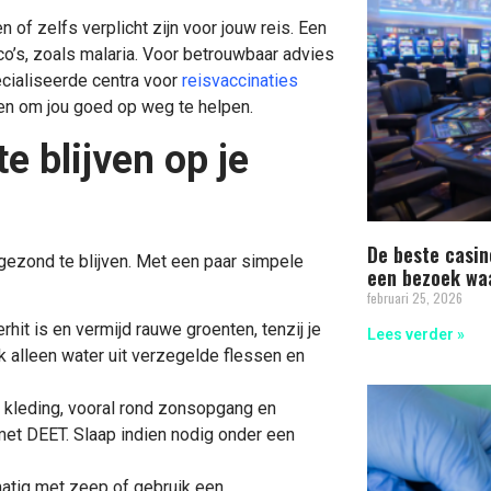
 of zelfs verplicht zijn voor jouw reis. Een
o’s, zoals malaria. Voor betrouwbaar advies
pecialiseerde centra voor
reisvaccinaties
ben om jou goed op weg te helpen.
e blijven op je
De beste casin
 gezond te blijven. Met een paar simpele
een bezoek waa
februari 25, 2026
rhit is en vermijd rauwe groenten, tenzij je
Lees verder »
 alleen water uit verzegelde flessen en
kleding, vooral rond zonsopgang en
et DEET. Slaap indien nodig onder een
atig met zeep of gebruik een