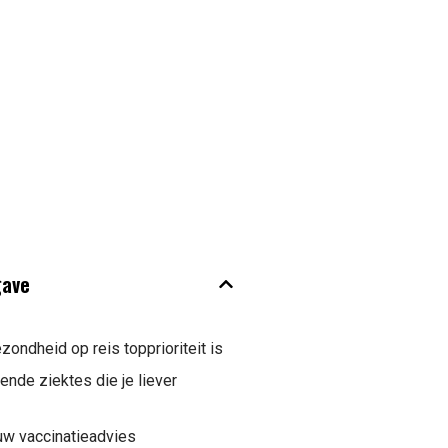
gave
ondheid op reis topprioriteit is
nde ziektes die je liever
ouw vaccinatieadvies