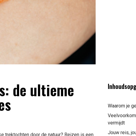
s: de ultieme
Inhoudsop
es
Waarom je gez
Veelvoorkome
vermijdt
Jouw reis, j
jke trektochten door de natuur? Reizen is een