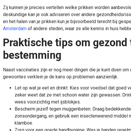
Zij kunnen je precies vertellen welke prikken worden aanbevolen
deskundige kan je ook adviseren over andere gezondheidsrisic
en het halen van je prikken kun je bijvoorbeeld terecht bij ges
Amsterdam
of andere steden, waar ze alle kennis in huis heb
Praktische tips om gezond t
bestemming
Naast vaccinaties zijn er nog meer dingen die je kunt doen om
gewoontes verklein je de kans op problemen aanzienlijk.
Let op wat je eet en drinkt: Kies voor voedsel dat goed ve
zeker weet dat ze met schoon water zijn gewassen. Drink
wees voorzichtig met ijsblokjes.
Bescherm jezelf tegen muggenbeten: Draag bedekkende 
zonsondergang, en gebruik een insectenwerend middel m
klamboe.
Zorg voor een goede handhygiëne: Was je handen regelm