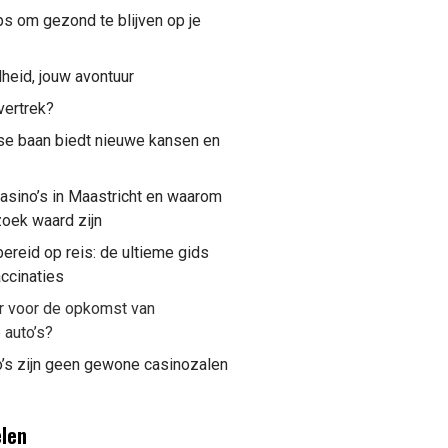
ps om gezond te blijven op je
eid, jouw avontuur
vertrek?
se baan biedt nieuwe kansen en
asino’s in Maastricht en waarom
oek waard zijn
ereid op reis: de ultieme gids
accinaties
ar voor de opkomst van
 auto’s?
o’s zijn geen gewone casinozalen
elen