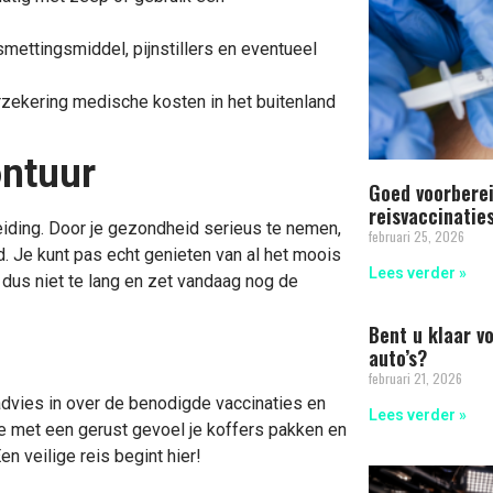
mettingsmiddel, pijnstillers en eventueel
erzekering medische kosten in het buitenland
ntuur
Goed voorberei
reisvaccinatie
eiding. Door je gezondheid serieus te nemen,
februari 25, 2026
nd. Je kunt pas echt genieten van al het moois
Lees verder »
t dus niet te lang en zet vandaag nog de
Bent u klaar v
auto’s?
februari 21, 2026
 advies in over de benodigde vaccinaties en
Lees verder »
 met een gerust gevoel je koffers pakken en
en veilige reis begint hier!