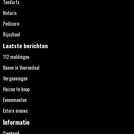
Tandarts
Notaris
Pedicure
Rijschool
Laatste berichten
112 meldingen
Banen in Voerendaal
Vergunningen
Huizen te koop
Evenementen
Extern nieuws
Informatie
Contact