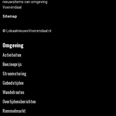
nieuwsitems van omgeving
Voerendaal.
Sitemap
© LokaalnieuwsVoerendaal.nl
Omgeving
Activiteiten
Benzineprijs
Stroomstoring
Gebedstijden
Wandelroutes
Overlijdensberichten
Rommelmarkt