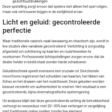
gezichtsuitdrukkingen
Deze opstelling zorgt ervoor dat spelers niet alleen het spel volgen,
maar ook vertrouwen krijgen in de eerlijkheid ervan.
Licht en geluid: gecontroleerde
perfectie
Waar traditionele casino’s vaak lawaaierig en chaotisch zijn, wordt in
live studio’s elke variabele gecontroleerd. Verlichting is zorgvuldig
afgesteld om schittering op kaarten en roulettewielen te
voorkomen. Professionele lichtopstellingen zorgen ervoor dat de
dealer helder in beeld staat zonder harde schaduwen.
Geluidstechniek speelt eveneens een cruciale rol. Directionele
microfoons registreren het schudden van kaarten, het tikken van
fiches en het draaien van het roulettewiel. Deze geluiden worden
bewust versterkt om authenticiteit te creëren. Het resultaat is een
gecontroleerde, bijna cinematografische spelomgeving.
Uit analyses blijkt dat deze gecontroleerde setting de betrokkenheid
verhoogt en sessieduur met 20–30% kan verlengen in vergelijking
met traditionele online spellen zonder live element.