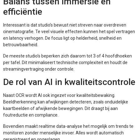
Balans tussen immersie en
efficiëntie
Interessant is dat studio’s bewust niet streven naar overdreven
cinematografie. Te veel visuele effecten kunnen het spel vertragen
en latency verhogen. De focus ligt op helderheid, snelheid en
betrouwbaarheid.
De meeste studio’s beperken zich daarom tot 3 of 4 hoofdhoeken
per tafel. Dit minimaliseert technische complexiteit en houdt de
streamingvertraging onder controle.
De rol van AI in kwaliteitscontrole
Naast OCR wordt AI ook ingezet voor kwaliteitsbewaking.
Beeldherkenning kan afwijkingen detecteren, zoals onduidelijke
kaartbeelden of afwijkende bewegingen. Dit draagt bij aan
foutreductie en compliance.
Bovendien maakt realtime data-analyse het mogelijk om trends te
monitoren zonder menselijke invoer. Alles wordt automatisch
geregistreerd en opgeslagen.