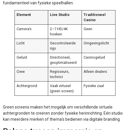
fundamenteel van fysieke speelhallen.
Element
Live Studio
Traditioneel
Casino
Camera’s
2–7 HD/4K
Geen
hoeken
Licht
Gecontroleerde
Omgevingslicht
rigs
Geluid
Directioneel,
Casinogeluid
geoptimaliseerd
Crew
Regisseurs,
Alleen dealers
technici
Achtergrond
Vaak virtueel
Fysieke zaal
(green screen)
Green screens maken het mogelijk om verschillende virtuele
achtergronden te creëren zonder fysieke herinrichting. Eén studio
kan meerdere merken of thema’s bedienen via digitale branding.