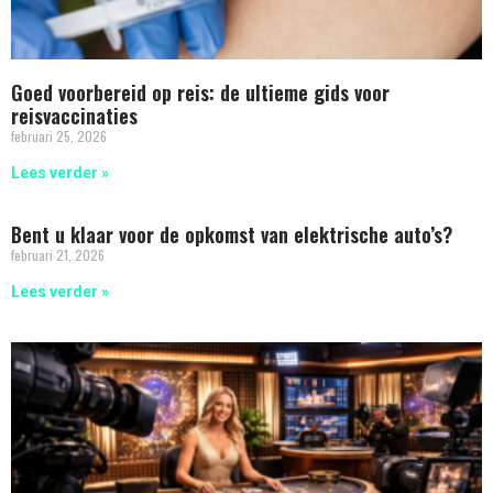
Goed voorbereid op reis: de ultieme gids voor
reisvaccinaties
februari 25, 2026
Lees verder »
Bent u klaar voor de opkomst van elektrische auto’s?
februari 21, 2026
Lees verder »