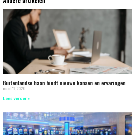
Andere artikelen
Buitenlandse baan biedt nieuwe kansen en ervaringen
maart 11, 2026
Lees verder »