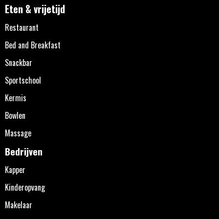
Eten & vrijetijd
Restaurant
Bed and Breakfast
Snackbar
Sportschool
Kermis
Bowlen
Massage
Bedrijven
Kapper
Kinderopvang
Makelaar