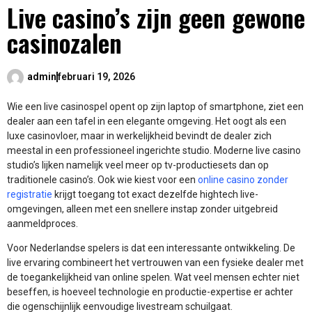
Live casino’s zijn geen gewone
casinozalen
admin
februari 19, 2026
Wie een live casinospel opent op zijn laptop of smartphone, ziet een
dealer aan een tafel in een elegante omgeving. Het oogt als een
luxe casinovloer, maar in werkelijkheid bevindt de dealer zich
meestal in een professioneel ingerichte studio. Moderne live casino
studio’s lijken namelijk veel meer op tv-productiesets dan op
traditionele casino’s. Ook wie kiest voor een
online casino zonder
registratie
krijgt toegang tot exact dezelfde hightech live-
omgevingen, alleen met een snellere instap zonder uitgebreid
aanmeldproces.
Voor Nederlandse spelers is dat een interessante ontwikkeling. De
live ervaring combineert het vertrouwen van een fysieke dealer met
de toegankelijkheid van online spelen. Wat veel mensen echter niet
beseffen, is hoeveel technologie en productie-expertise er achter
die ogenschijnlijk eenvoudige livestream schuilgaat.