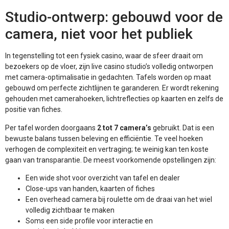
Studio-ontwerp: gebouwd voor de
camera, niet voor het publiek
In tegenstelling tot een fysiek casino, waar de sfeer draait om
bezoekers op de vloer, zijn live casino studio’s volledig ontworpen
met camera-optimalisatie in gedachten. Tafels worden op maat
gebouwd om perfecte zichtlijnen te garanderen. Er wordt rekening
gehouden met camerahoeken, lichtreflecties op kaarten en zelfs de
positie van fiches.
Per tafel worden doorgaans
2 tot 7 camera’s
gebruikt. Dat is een
bewuste balans tussen beleving en efficiëntie. Te veel hoeken
verhogen de complexiteit en vertraging; te weinig kan ten koste
gaan van transparantie. De meest voorkomende opstellingen zijn:
Een wide shot voor overzicht van tafel en dealer
Close-ups van handen, kaarten of fiches
Een overhead camera bij roulette om de draai van het wiel
volledig zichtbaar te maken
Soms een side profile voor interactie en