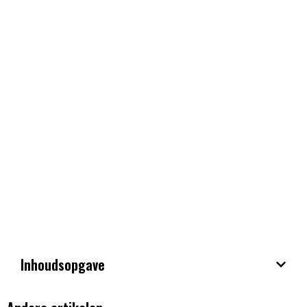
Inhoudsopgave