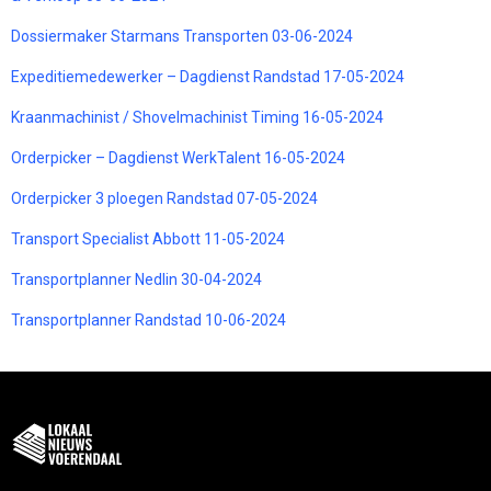
Dossiermaker Starmans Transporten 03-06-2024
Expeditiemedewerker – Dagdienst Randstad 17-05-2024
Kraanmachinist / Shovelmachinist Timing 16-05-2024
Orderpicker – Dagdienst WerkTalent 16-05-2024
Orderpicker 3 ploegen Randstad 07-05-2024
Transport Specialist Abbott 11-05-2024
Transportplanner Nedlin 30-04-2024
Transportplanner Randstad 10-06-2024