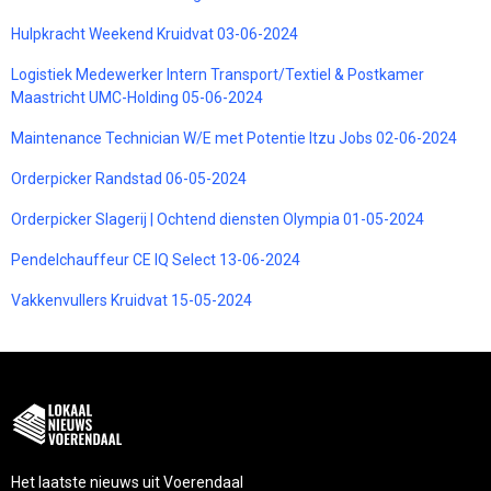
Hulpkracht Weekend Kruidvat 03-06-2024
Logistiek Medewerker Intern Transport/Textiel & Postkamer
Maastricht UMC-Holding 05-06-2024
Maintenance Technician W/E met Potentie Itzu Jobs 02-06-2024
Orderpicker Randstad 06-05-2024
Orderpicker Slagerij | Ochtend diensten Olympia 01-05-2024
Pendelchauffeur CE IQ Select 13-06-2024
Vakkenvullers Kruidvat 15-05-2024
Het laatste nieuws uit Voerendaal