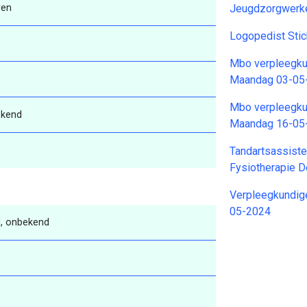
ren
Jeugdzorgwerke
Logopedist Sti
Mbo verpleegkun
Maandag 03-05
Mbo verpleegkun
kend
Maandag 16-05
Tandartsassiste
Fysiotherapie D
Verpleegkundig
05-2024
, onbekend