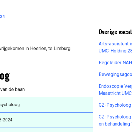
024
Overige vacat
Arts-assistent i
rijgekomen in Heerlen, te Limburg.
UMC-Holding 2
Begeleider NA
oog
Bewegingsagoog
Endoscopie Ver
s van de baan
Maastricht UMC
sycholoog
GZ-Psycholoog
GZ-Psycholoog 
6-2024
en behandeling