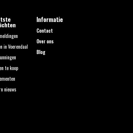
tste
Informatie
ichten
Contact
meldingen
Over ons
n in Voerendaal
Blog
unningen
en te koop
nementen
rn nieuws