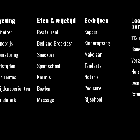
eving
Eten & vrijetijd
Bedrijven
Laa
ber
Kapper
iteiten
Restaurant
112 
Kinderopvang
neprijs
Bed and Breakfast
Bane
Makelaar
omstoring
Snackbar
Verg
Tandarts
dstijden
Sportschool
Huiz
Notaris
elroutes
Kermis
Eve
Pedicure
ijdensberichten
Bowlen
Exte
Rijschool
melmarkt
Massage