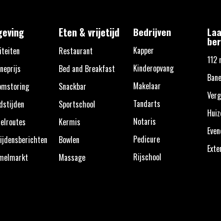
eving
Eten & vrijetijd
Bedrijven
Laa
ber
Kapper
iteiten
Restaurant
112 
Kinderopvang
neprijs
Bed and Breakfast
Bane
Makelaar
omstoring
Snackbar
Verg
Tandarts
dstijden
Sportschool
Huiz
Notaris
elroutes
Kermis
Eve
Pedicure
ijdensberichten
Bowlen
Exte
Rijschool
melmarkt
Massage