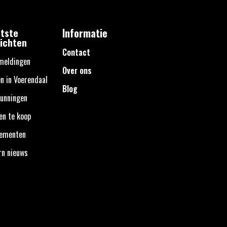
tste
Informatie
ichten
Contact
meldingen
Over ons
n in Voerendaal
Blog
unningen
en te koop
nementen
rn nieuws