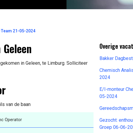
o-Team 21-05-2024
n Geleen
Overige vacat
Bakker Dagbest
jgekomen in Geleen, te Limburg. Solliciteer
Chemisch Anali
2024
or
E/I-monteur Ch
05-2024
ils van de baan
Gereedschapsma
nc Operator
Gezocht: entho
Groep 06-06-2