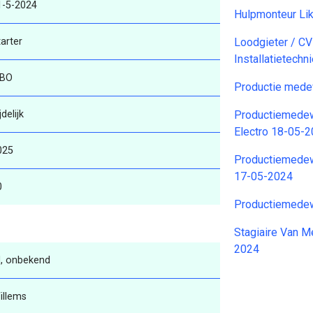
1-5-2024
Hulpmonteur Li
arter
Loodgieter / CV
Installatietech
BO
Productie mede
jdelijk
Productiemedew
Electro 18-05-
025
Productiemedew
17-05-2024
0
Productiemedew
Stagiaire Van M
2024
, onbekend
illems