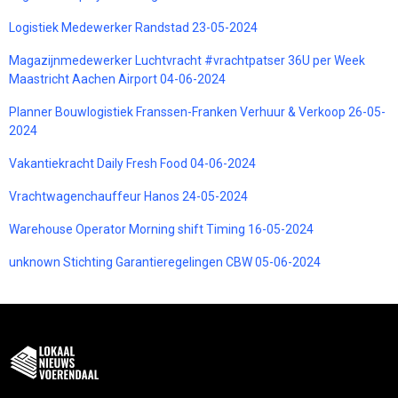
Logistiek Medewerker Randstad 23-05-2024
Magazijnmedewerker Luchtvracht #vrachtpatser 36U per Week
Maastricht Aachen Airport 04-06-2024
Planner Bouwlogistiek Franssen-Franken Verhuur & Verkoop 26-05-
2024
Vakantiekracht Daily Fresh Food 04-06-2024
Vrachtwagenchauffeur Hanos 24-05-2024
Warehouse Operator Morning shift Timing 16-05-2024
unknown Stichting Garantieregelingen CBW 05-06-2024