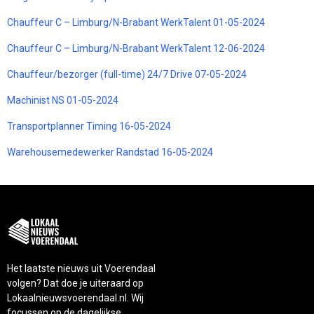
Chauffeur C – Limburg/N-Brabant WerkTalent 01-05-2024
Chauffeur C – Limburg/N-Brabant WerkTalent 12-06-2024
Chauffeur/bezorger (full-time) 24/7 Drive 07-05-2024
Machinist NS 01-05-2024
Transportplanner Timing 16-05-2024
Warehousemedewerker Randstad 16-05-2024
Het laatste nieuws uit Voerendaal
volgen? Dat doe je uiteraard op
Lokaalnieuwsvoerendaal.nl. Wij
focussen op de dagelijkse