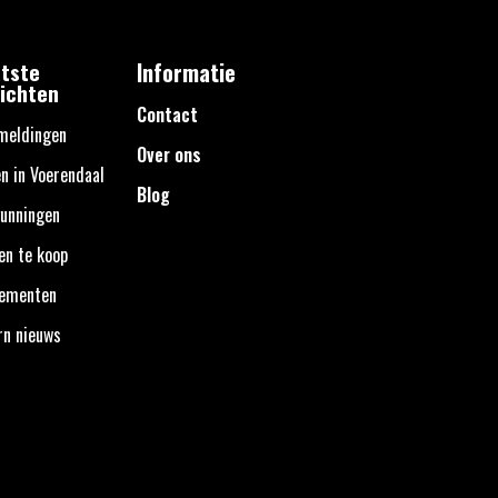
tste
Informatie
ichten
Contact
meldingen
Over ons
n in Voerendaal
Blog
unningen
en te koop
nementen
rn nieuws