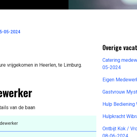
15-05-2024
Overige vacat
Catering medew
re vrijgekomen in Heerlen, te Limburg.
05-2024
Eigen Medewerk
ewerker
Gastvrouw Mys
Hulp Bediening
tails van de baan
Hulpkracht Wib
edewerker
Ontbijt Kok / V
08-06-2024