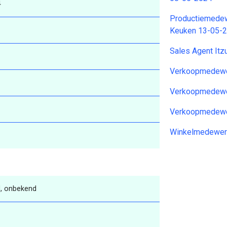
4
Productiemedew
Keuken 13-05-
Sales Agent It
Verkoopmedewe
Verkoopmedewer
Verkoopmedewer
Winkelmedewer
, onbekend