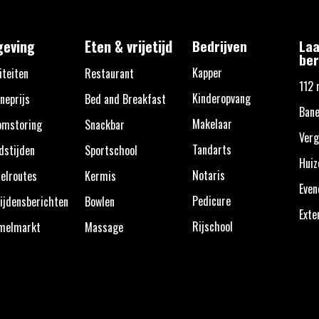
eving
Eten & vrijetijd
Bedrijven
Laa
ber
Kapper
iteiten
Restaurant
112 
Kinderopvang
neprijs
Bed and Breakfast
Bane
Makelaar
omstoring
Snackbar
Verg
Tandarts
dstijden
Sportschool
Huiz
Notaris
elroutes
Kermis
Eve
Pedicure
ijdensberichten
Bowlen
Exte
Rijschool
melmarkt
Massage