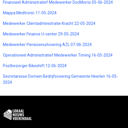
Financieel Administratief Medewerker DocMorris 05-06-2024
Mappa Medtronic 11-05-2024
Medewerker Cliëntadministratie Kracht 22-05-2024
Medewerker Finance U-center 29-05-2024
Medewerker Pensioenuitvoering AZL 07-06-2024
Operationeel Administratief Medewerker Timing 16-05-2024
Postbezorger Bikeshift 12-06-2024
Secretaresse Domein Bedrijfsvoering Gemeente Heerlen 16-05-
2024