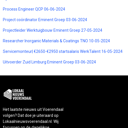
Process Engineer QCP 06-06-2024
Project coördinator Eminent Groep 03-06-2024
Projectleider Werktuigbouw Eminent Groep 27-05-2024
Researcher Inorganic Materials & Coatings TNO 10-05-2024
Servicemonteur| €2650-€2950 startsalaris WerkTalent 16-05-2024
Uitvoerder Zuid Limburg Eminent Groep 03-06-2024
Het laatste nieuws uit Voerendaal
volgen? Dat doe je uiteraard op
Lokaalnieuwsvoerendaal.nl. Wij
focussen op de dagelijkse