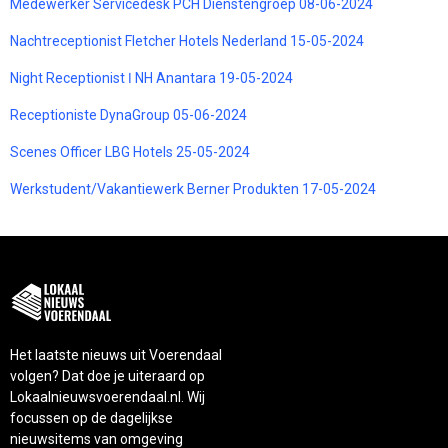
Medewerker Servicedesk PCH Dienstengroep 08-06-2024
Nachtreceptionist Fletcher Hotels Nederland 15-05-2024
Night Receptionist ǀ NH Anantara 19-05-2024
Receptioniste DynaGroup 05-06-2024
Scenes Officer LBG Hotels 25-05-2024
Werkstudent/Vakantiewerk Berner Produkten 17-05-2024
Het laatste nieuws uit Voerendaal
volgen? Dat doe je uiteraard op
Lokaalnieuwsvoerendaal.nl. Wij
focussen op de dagelijkse
nieuwsitems van omgeving