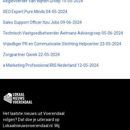
Regievoerder Van Wijnen Groep 15-05-2024
SEO Expert Pure Minds 04-05-2024
Sales Support Officer Itzu Jobs 09-06-2024
Technisch Vastgoedbeheerder Aelmans Adviesgroep 05-06-2024
Vrijwilliger PR en Communicatie Stichting Helpcenter 23-05-2024
Zorgpartner Qwiek 22-05-2024
a Marketing Professional IRIS Nederland 12-05-2024
Het laatste nieuws uit Voerendaal
volgen? Dat doe je uiteraard op
Lokaalnieuwsvoerendaal.nl. Wij