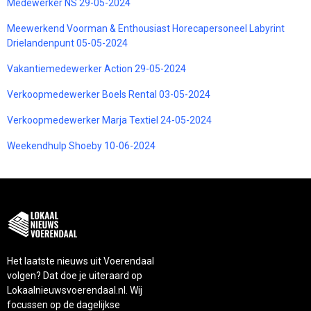
Medewerker NS 29-05-2024
Meewerkend Voorman & Enthousiast Horecapersoneel Labyrint
Drielandenpunt 05-05-2024
Vakantiemedewerker Action 29-05-2024
Verkoopmedewerker Boels Rental 03-05-2024
Verkoopmedewerker Marja Textiel 24-05-2024
Weekendhulp Shoeby 10-06-2024
Het laatste nieuws uit Voerendaal
volgen? Dat doe je uiteraard op
Lokaalnieuwsvoerendaal.nl. Wij
focussen op de dagelijkse