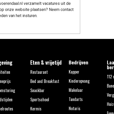
oerendaal.nl verzamelt vacatures uit de
re op onze website plaatsen? Neem contact
den van het insturen.
eving
Eten & vrijetijd
Bedrijven
Laa
ber
Kapper
iteiten
Restaurant
112 
Kinderopvang
neprijs
Bed and Breakfast
Bane
Makelaar
omstoring
Snackbar
Verg
Tandarts
dstijden
Sportschool
Huiz
Notaris
elroutes
Kermis
Eve