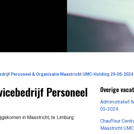
drijf Personeel & Organisatie Maastricht UMC-Holding 29-05-2024
icebedrijf Personeel
Overige vacat
Administratief 
05-2024
ijgekomen in Maastricht, te Limburg.
Chauffeur Centr
Maastricht UMC