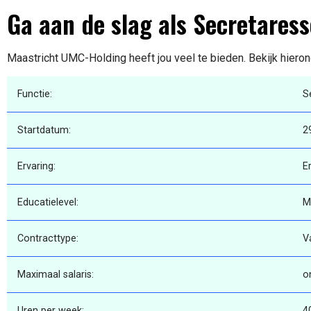
Ga aan de slag als Secretaress
Maastricht UMC-Holding heeft jou veel te bieden. Bekijk hieron
Functie:
S
Startdatum:
2
Ervaring:
E
Educatielevel:
M
Contracttype:
V
Maximaal salaris:
o
Uren per week:
4