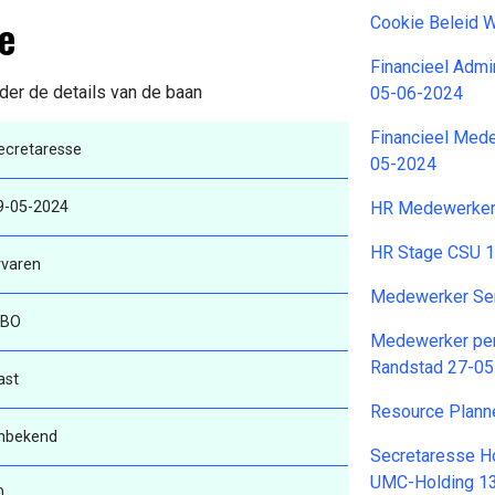
e
Cookie Beleid 
Financieel Admi
der de details van de baan
05-06-2024
Financieel Med
ecretaresse
05-2024
9-05-2024
HR Medewerker
HR Stage CSU 
rvaren
Medewerker Ser
BO
Medewerker pens
Randstad 27-0
ast
Resource Plann
nbekend
Secretaresse Ho
UMC-Holding 1
0