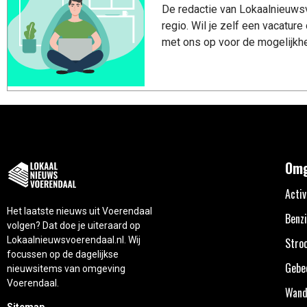
De redactie van Lokaalnieuwsv
regio. Wil je zelf een vacatu
met ons op voor de mogelijkhe
Omg
Activ
Het laatste nieuws uit Voerendaal
Benzi
volgen? Dat doe je uiteraard op
Lokaalnieuwsvoerendaal.nl. Wij
Stro
focussen op de dagelijkse
Gebe
nieuwsitems van omgeving
Voerendaal.
Wand
Sitemap