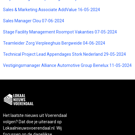
Sales & Marketing Associate AddValue 16-05-2024
Sales Manager Clou 07-06-2024
Stage Facility Management Roompot Vakanties 07-05-2024
Teamleider Zorg Verpleeghuis Bergweide 04-06-2024
Technical Project Lead Appendages Stork Nederland 29-05-2024
Vestigingsmanager Alliance Automotive Group Benelux 11-05-2024
Het laatste nieuws uit Voerendaal
volgen? Dat doe je uiteraard op
Lokaalnieuwsvoerendaal.nl. Wij
focussen op de dagelijkse