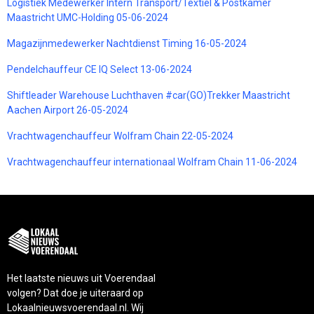
Logistiek Medewerker Intern Transport/Textiel & Postkamer
Maastricht UMC-Holding 05-06-2024
Magazijnmedewerker Nachtdienst Timing 16-05-2024
Pendelchauffeur CE IQ Select 13-06-2024
Shiftleader Warehouse Luchthaven #car(GO)Trekker Maastricht
Aachen Airport 26-05-2024
Vrachtwagenchauffeur Wolfram Chain 22-05-2024
Vrachtwagenchauffeur internationaal Wolfram Chain 11-06-2024
Het laatste nieuws uit Voerendaal
volgen? Dat doe je uiteraard op
Lokaalnieuwsvoerendaal.nl. Wij