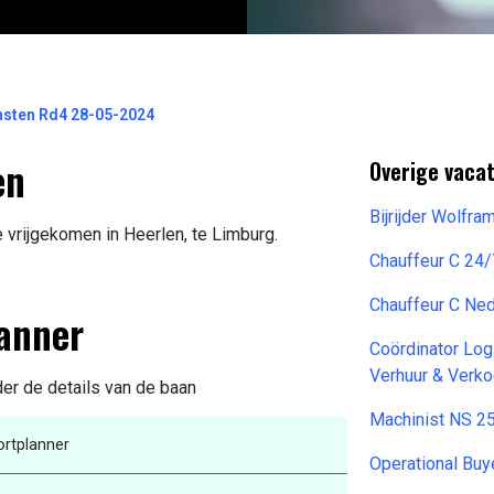
nsten Rd4 28-05-2024
en
Overige vacat
Bijrijder Wolfr
 vrijgekomen in Heerlen, te Limburg.
Chauffeur C 24
Chauffeur C Ne
lanner
Coördinator Log
Verhuur & Verk
der de details van de baan
Machinist NS 2
ortplanner
Operational Buy