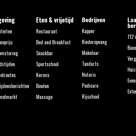
eving
Eten & vrijetijd
Bedrijven
Laa
ber
Kapper
iteiten
Restaurant
112 
Kinderopvang
neprijs
Bed and Breakfast
Bane
Makelaar
omstoring
Snackbar
Verg
Tandarts
dstijden
Sportschool
Huiz
Notaris
elroutes
Kermis
Eve
Pedicure
ijdensberichten
Bowlen
Exte
Rijschool
melmarkt
Massage