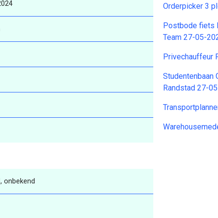
2024
Orderpicker 3 
Postbode fiets
n
Team 27-05-20
Privechauffeur 
Studentenbaan G
Randstad 27-0
Transportplann
Warehousemede
, onbekend