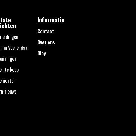
tste
Informatie
ichten
Contact
meldingen
Over ons
n in Voerendaal
Blog
unningen
en te koop
nementen
rn nieuws