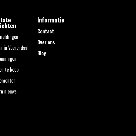
tste
Informatie
ichten
Contact
meldingen
Over ons
n in Voerendaal
Blog
unningen
en te koop
nementen
rn nieuws