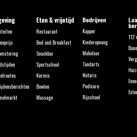
eving
Eten & vrijetijd
Bedrijven
Laa
ber
Kapper
iteiten
Restaurant
112 
Kinderopvang
neprijs
Bed and Breakfast
Bane
Makelaar
omstoring
Snackbar
Verg
Tandarts
dstijden
Sportschool
Huiz
Notaris
elroutes
Kermis
Eve
Pedicure
ijdensberichten
Bowlen
Exte
Rijschool
melmarkt
Massage