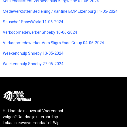
Keukenassistent Verpleeghuis Bergweide 02-06-2024
Medewerk(st)er Bediening / Kantine BMP Elzenburg 11-05-2024
Souschef SnowWorld 11-06-2024
Verkoopmedewerker Shoeby 10-06-2024
Verkoopmedewerker Vers Sligro Food Group 04-06-2024
Weekendhulp Shoeby 13-05-2024
Weekendhulp Shoeby 27-05-2024
Het laatste nieuws uit Voerendaal
volgen? Dat doe je uiteraard op
Lokaalnieuwsvoerendaal.nl. Wij