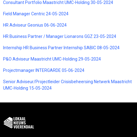
Consultant Portfolio Maastricht UMC-Holding 30-05-2024
Field Manager Centric 24-05-2024
HR Adviseur Geonius 06-06-2024
HR Business Partner / Manager Lionarons GGZ 23-05-2024
Internship HR Business Partner Internship SABIC 08-05-2024
P&O Adviseur Maastricht UMC-Holding 29-05-2024
Projectmanager INTERGARDE 05-06-2024
Senior Adviseur/Projectleider Crisisbeheersing Netwerk Maastricht
UMC-Holding 15-05-2024