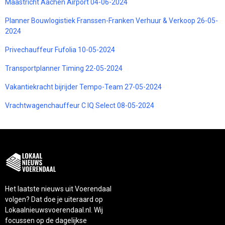
Maastricht Aachen Airport 04-06-2024
Planner Bouwlogistiek Franssen-Franken Verhuur & Verkoop 26-05-
2024
Privechauffeur Fufolia 10-05-2024
Transportplanner Timing 22-05-2024
Vakantiekracht bijrijder Tempo-Team 27-05-2024
Vrachtwagenchauffeur C IQ Select 08-05-2024
Het laatste nieuws uit Voerendaal
volgen? Dat doe je uiteraard op
Lokaalnieuwsvoerendaal.nl. Wij
focussen op de dagelijkse