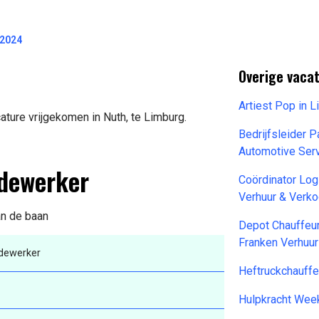
-2024
Overige vacat
Artiest Pop in 
ture vrijgekomen in Nuth, te Limburg.
Bedrijfsleider P
Automotive Serv
edewerker
Coördinator Log
Verhuur & Verk
an de baan
Depot Chauffeu
Franken Verhuu
dewerker
Heftruckchauff
Hulpkracht Wee