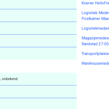
Koerier HelloFr
Logistiek Medew
Postkamer Maas
Logistiekmedew
Magazijnmedewer
Randstad 27-0
Transportplann
Warehousemede
, onbekend